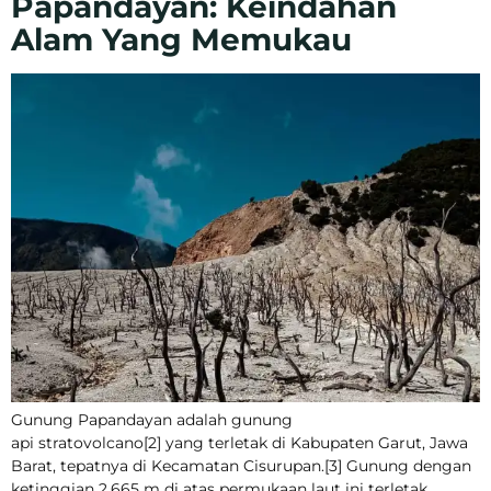
Papandayan: Keindahan
Alam Yang Memukau
Gunung Papandayan adalah gunung
api stratovolcano[2] yang terletak di Kabupaten Garut, Jawa
Barat, tepatnya di Kecamatan Cisurupan.[3] Gunung dengan
ketinggian 2.665 m di atas permukaan laut ini terletak