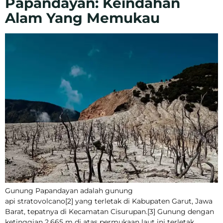
Papandayan: Keindahan
Alam Yang Memukau
Gunung Papandayan adalah gunung
api stratovolcano[2] yang terletak di Kabupaten Garut, Jawa
Barat, tepatnya di Kecamatan Cisurupan.[3] Gunung dengan
ketinggian 2.665 m di atas permukaan laut ini terletak