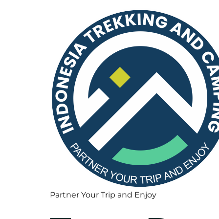
Partner Your Trip and Enjoy