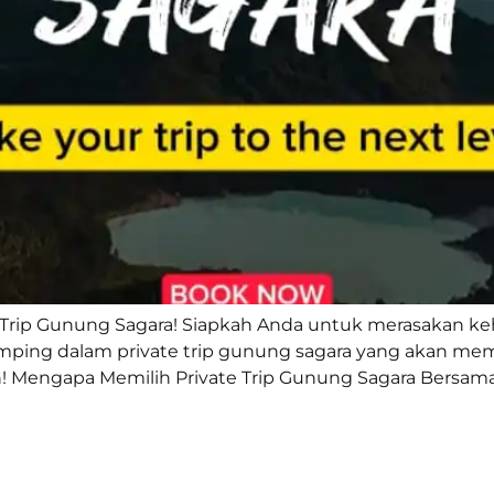
 Trip Gunung Sagara! Siapkah Anda untuk merasakan k
mping dalam private trip gunung sagara yang akan m
! Mengapa Memilih Private Trip Gunung Sagara Bersa