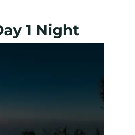
Day 1 Night