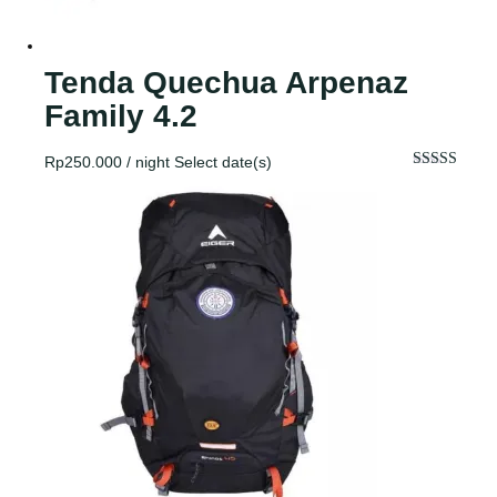
Tenda Quechua Arpenaz
Family 4.2
Rp
250.000
/ night
Select date(s)
Dinilai
5.00
dari 5