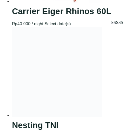
Carrier Eiger Rhinos 60L
Rp
40.000
/ night
Select date(s)
Dinilai
5.00
dari 5
Nesting TNI