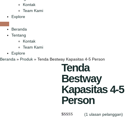
Kontak
Team Kami
Explore
Beranda
Tentang
Kontak
Team Kami
Explore
Beranda
»
Produk
»
Tenda Bestway Kapasitas 4-5 Person
Tenda
Bestway
Kapasitas 4-5
Person
(
1
ulasan pelanggan)
Peringkat
1
5.00
dari 5