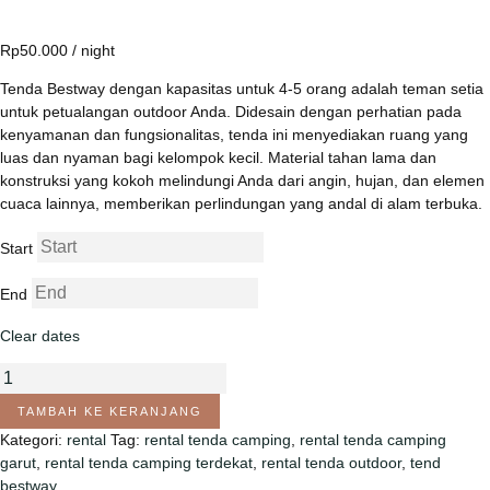
berdasarkan
penilaian
pelanggan
Rp
50.000
/ night
Tenda Bestway dengan kapasitas untuk 4-5 orang adalah teman setia
untuk petualangan outdoor Anda. Didesain dengan perhatian pada
kenyamanan dan fungsionalitas, tenda ini menyediakan ruang yang
luas dan nyaman bagi kelompok kecil. Material tahan lama dan
konstruksi yang kokoh melindungi Anda dari angin, hujan, dan elemen
cuaca lainnya, memberikan perlindungan yang andal di alam terbuka.
Start
End
Clear dates
TAMBAH KE KERANJANG
Kategori:
rental
Tag:
rental tenda camping
,
rental tenda camping
garut
,
rental tenda camping terdekat
,
rental tenda outdoor
,
tend
bestway