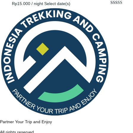
Rp
15.000
/ night
Select date(s)
Dinilai
5.00
dari 5
Partner Your Trip and Enjoy
All rights reserved