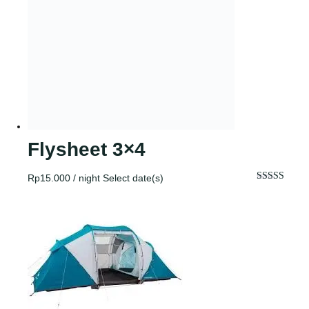
Flysheet 3×4
Rp
15.000
/ night
Select date(s)
Dinilai
5.00
dari 5