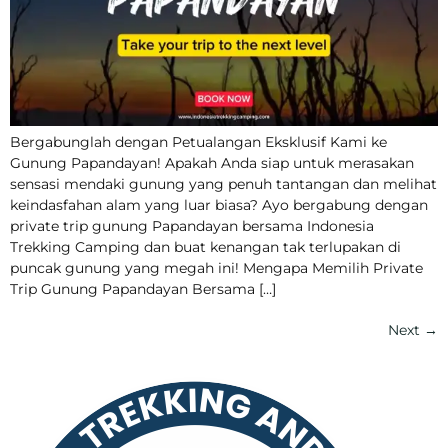
Bergabunglah dengan Petualangan Eksklusif Kami ke
Gunung Papandayan! Apakah Anda siap untuk merasakan
sensasi mendaki gunung yang penuh tantangan dan melihat
keindasfahan alam yang luar biasa? Ayo bergabung dengan
private trip gunung Papandayan bersama Indonesia
Trekking Camping dan buat kenangan tak terlupakan di
puncak gunung yang megah ini! Mengapa Memilih Private
Trip Gunung Papandayan Bersama […]
Next
→