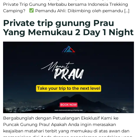
Private Trip Gunung Merbabu bersama Indonesia Trekking
Camping?
Pemandu Ahli: Dibimbing oleh pemandu […]
Private trip gunung Prau
Yang Memukau 2 Day 1 Night
Bergabunglah dengan Petualangan Eksklusif Kami ke
Puncak Gunung Prau! Apakah Anda ingin merasakan
keajaiban matahari terbit yang memukau di atas awan dan