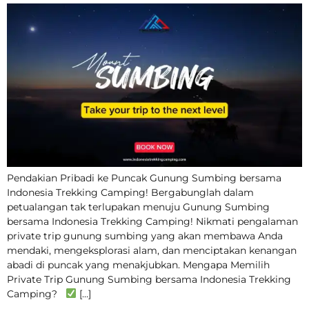
Pendakian Pribadi ke Puncak Gunung Sumbing bersama
Indonesia Trekking Camping! Bergabunglah dalam
petualangan tak terlupakan menuju Gunung Sumbing
bersama Indonesia Trekking Camping! Nikmati pengalaman
private trip gunung sumbing yang akan membawa Anda
mendaki, mengeksplorasi alam, dan menciptakan kenangan
abadi di puncak yang menakjubkan. Mengapa Memilih
Private Trip Gunung Sumbing bersama Indonesia Trekking
Camping?
[…]