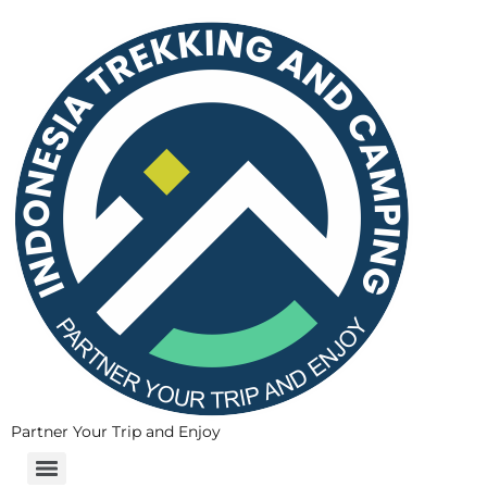
Partner Your Trip and Enjoy